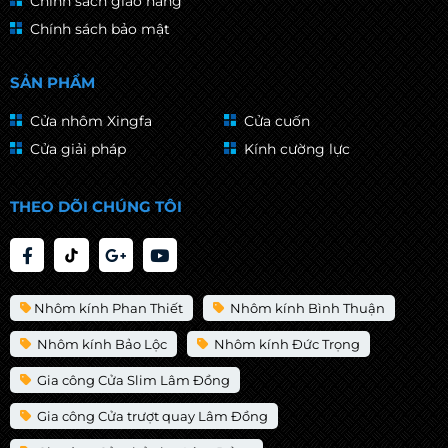
Chính sách giao hàng
Chính sách bảo mật
SẢN PHẨM
Cửa nhôm Xingfa
Cửa cuốn
Cửa giải pháp
Kính cường lực
THEO DÕI CHÚNG TÔI
Nhôm kính Phan Thiết
Nhôm kính Bình Thuận
Nhôm kính Bảo Lộc
Nhôm kính Đức Trọng
Gia công Cửa Slim Lâm Đồng
Gia công Cửa trượt quay Lâm Đồng