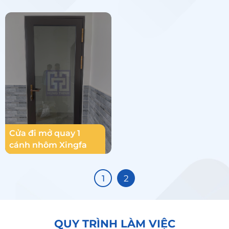
Cửa đi mở quay 1
cánh nhôm Xingfa
1
2
QUY TRÌNH LÀM VIỆC