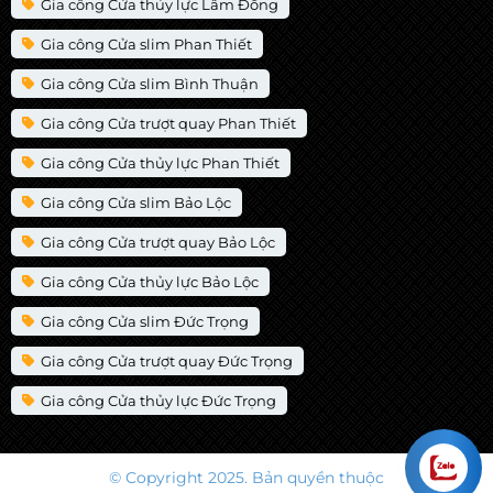
Gia công Cửa thủy lực Lâm Đồng
Gia công Cửa slim Phan Thiết
Gia công Cửa slim Bình Thuận
Gia công Cửa trượt quay Phan Thiết
Gia công Cửa thủy lực Phan Thiết
Gia công Cửa slim Bảo Lộc
Gia công Cửa trượt quay Bảo Lộc
Gia công Cửa thủy lực Bảo Lộc
Gia công Cửa slim Đức Trọng
Gia công Cửa trượt quay Đức Trọng
Gia công Cửa thủy lực Đức Trọng
© Copyright 2025. Bản quyền thuộc