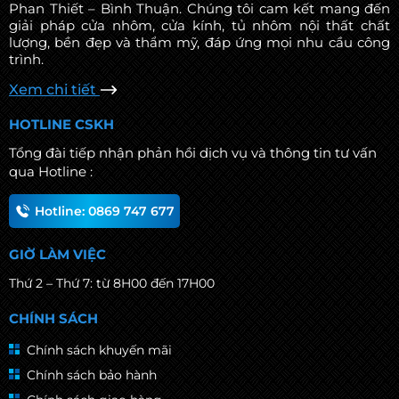
chữa tốt sẽ đảm bảo an ninh cho
Phan Thiết – Bình Thuận. Chúng tôi cam kết mang đến
ngôi nhà, tránh nguy cơ đột nhập.
giải pháp cửa nhôm, cửa kính, tủ nhôm nội thất chất
lượng, bền đẹp và thẩm mỹ, đáp ứng mọi nhu cầu công
trình.
Xem chi tiết
HOTLINE CSKH
Tổng đài tiếp nhận phản hồi dịch vụ và thông tin tư vấn
qua Hotline :
Hotline: 0869 747 677
GIỜ LÀM VIỆC
Thứ 2 – Thứ 7: từ 8H00 đến 17H00
CHÍNH SÁCH
Chính sách khuyến mãi
Chính sách bảo hành