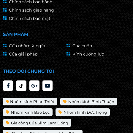
Chính sách bảo hành
Chính sách giao hàng
Chính sách bảo mật
SẢN PHẨM
Cửa nhôm Xingfa
Cửa cuốn
Cửa giải pháp
Kính cường lực
THEO DÕI CHÚNG TÔI
Nhôm kính Phan Thiết
Nhôm kính Bình Thuận
Nhôm kính Bảo Lộc
Nhôm kính Đức Trọng
Gia công Cửa Slim Lâm Đồng