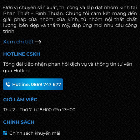
Cửa nhôm kính được bảo trì và sửa
Đơn vị chuyên sản xuất, thi công và lắp đặt nhôm kính tại
chữa tốt sẽ đảm bảo an ninh cho
Phan Thiết – Bình Thuận. Chúng tôi cam kết mang đến
ngôi nhà, tránh nguy cơ đột nhập.
giải pháp cửa nhôm, cửa kính, tủ nhôm nội thất chất
lượng, bền đẹp và thẩm mỹ, đáp ứng mọi nhu cầu công
trình.
Xem chi tiết
HOTLINE CSKH
Tổng đài tiếp nhận phản hồi dịch vụ và thông tin tư vấn
qua Hotline :
Hotline: 0869 747 677
GIỜ LÀM VIỆC
Thứ 2 – Thứ 7: từ 8H00 đến 17H00
CHÍNH SÁCH
Chính sách khuyến mãi