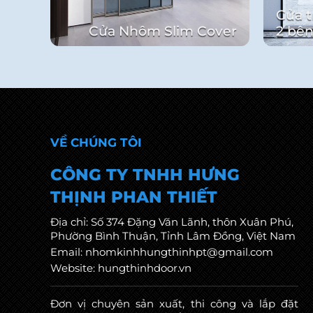
Cửa t
Cửa Nhôm Slim Cover
2 bên
VỀ CHÚNG TÔI
CÔNG TY TNHH HƯNG
THỊNH PHAN THIẾT
Địa chỉ: Số 374 Đặng Văn Lãnh, thôn Xuân Phú,
Phường Bình Thuận, Tỉnh Lâm Đồng, Việt Nam
Email: nhomkinhhungthinhpt@gmail.com
Website: hungthinhdoor.vn
Đơn vị chuyên sản xuất, thi công và lắp đặt