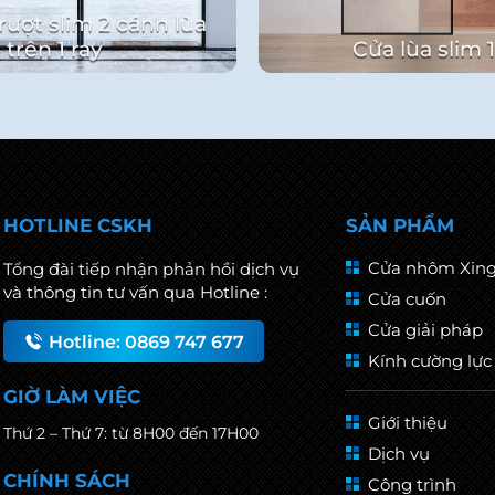
rượt slim 2 cánh lùa
 trên 1 ray
Cửa lùa slim 
HOTLINE CSKH
SẢN PHẨM
Cửa nhôm Xing
Tổng đài tiếp nhận phản hồi dịch vụ
và thông tin tư vấn qua Hotline :
Cửa cuốn
Cửa giải pháp
Hotline: 0869 747 677
Kính cường lực
GIỜ LÀM VIỆC
Giới thiệu
Thứ 2 – Thứ 7: từ 8H00 đến 17H00
Dịch vụ
CHÍNH SÁCH
Công trình