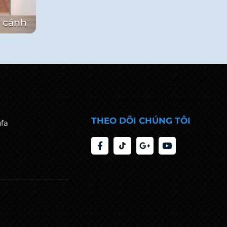
1 cánh
THEO DÕI CHÚNG TÔI
fa