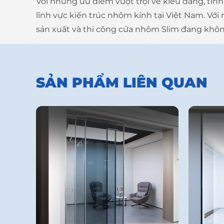
Với những ưu điểm vượt trội về kiểu dáng, tí
lĩnh vực kiến trúc nhôm kính tại Việt Nam. V
sản xuất và thi công cửa nhôm Slim đang khô
SẢN PHẨM LIÊN QUAN