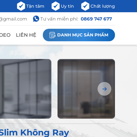
Tận tâm
Uy tín
Chất lượng
t@gmail.com
Tư vấn miễn phí:
0869 747 677
IDEO
LIÊN HỆ
DANH MỤC SẢN PHẨM
Slim Không Ray