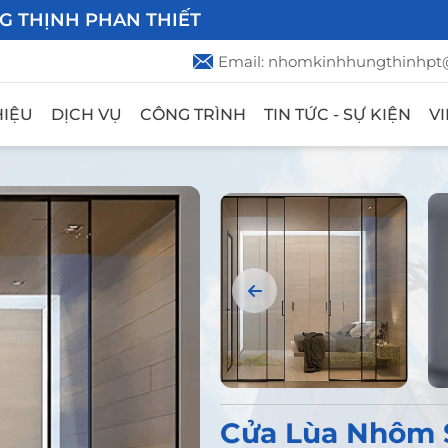
G THỊNH PHAN THIẾT
Email: nhomkinhhungthinhp
HIỆU
DỊCH VỤ
CÔNG TRÌNH
TIN TỨC - SỰ KIỆN
V
Cửa Lùa Nhôm 