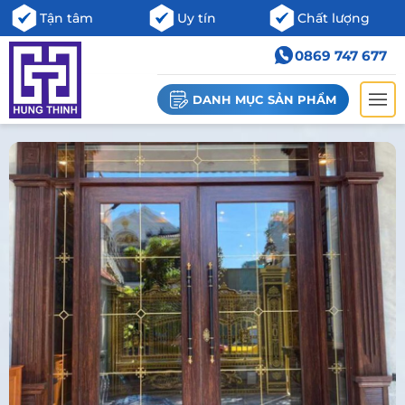
Tận tâm
Uy tín
Chất lượng
0869 747 677
DANH MỤC SẢN PHẨM