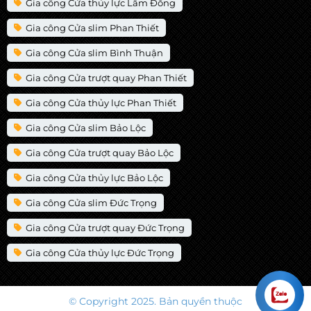
Gia công Cửa thủy lực Lâm Đồng
Gia công Cửa slim Phan Thiết
Gia công Cửa slim Bình Thuận
Gia công Cửa trượt quay Phan Thiết
Gia công Cửa thủy lực Phan Thiết
Gia công Cửa slim Bảo Lộc
Gia công Cửa trượt quay Bảo Lộc
Gia công Cửa thủy lực Bảo Lộc
Gia công Cửa slim Đức Trọng
Gia công Cửa trượt quay Đức Trọng
Gia công Cửa thủy lực Đức Trọng
© Copyright 2025. Bản quyền thuộc