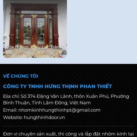
Cửa Nhôm Thủy Lực Bản
180
VỀ CHÚNG TÔI
CÔNG TY TNHH HƯNG THỊNH PHAN THIẾT
Địa chỉ: Số 374 Đặng Văn Lãnh, thôn Xuân Phú, Phường
Bình Thuận, Tỉnh Lâm Đồng, Việt Nam
Email: nhomkinhhungthinhpt@gmail.com
Website: hungthinhdoor.vn
Đơn vị chuyên sản xuất, thi công và lắp đặt nhôm kính tại