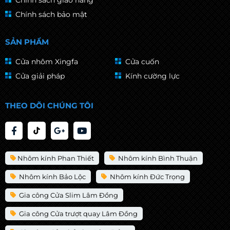
Chính sách giao hàng
Chính sách bảo mật
SẢN PHẨM
Cửa nhôm Xingfa
Cửa cuốn
Cửa giải pháp
Kính cường lực
THEO DÕI CHÚNG TÔI
Nhôm kính Phan Thiết
Nhôm kính Bình Thuận
Nhôm kính Bảo Lộc
Nhôm kính Đức Trọng
Gia công Cửa Slim Lâm Đồng
Gia công Cửa trượt quay Lâm Đồng